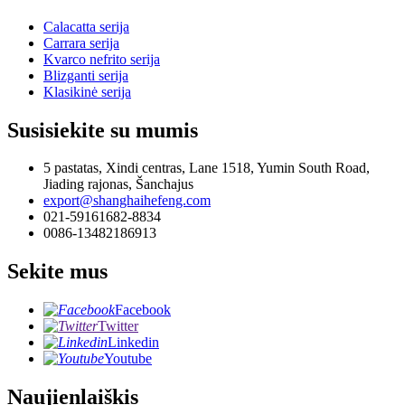
Calacatta serija
Carrara serija
Kvarco nefrito serija
Blizganti serija
Klasikinė serija
Susisiekite su mumis
5 pastatas, Xindi centras, Lane 1518, Yumin South Road,
Jiading rajonas, Šanchajus
export@shanghaihefeng.com
021-59161682-8834
0086-13482186913
Sekite mus
Facebook
Twitter
Linkedin
Youtube
Naujienlaiškis