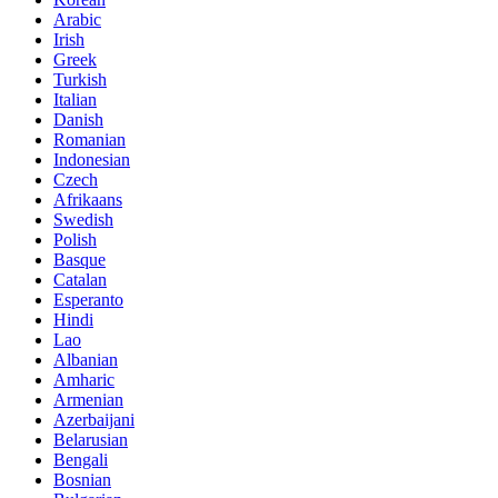
Arabic
Irish
Greek
Turkish
Italian
Danish
Romanian
Indonesian
Czech
Afrikaans
Swedish
Polish
Basque
Catalan
Esperanto
Hindi
Lao
Albanian
Amharic
Armenian
Azerbaijani
Belarusian
Bengali
Bosnian