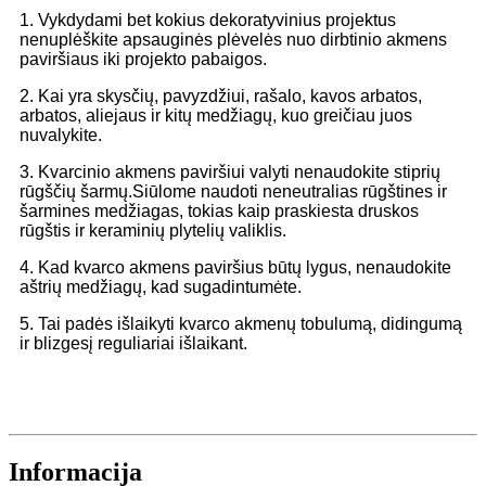
1. Vykdydami bet kokius dekoratyvinius projektus
nenuplėškite apsauginės plėvelės nuo dirbtinio akmens
paviršiaus iki projekto pabaigos.
2. Kai yra skysčių, pavyzdžiui, rašalo, kavos arbatos,
arbatos, aliejaus ir kitų medžiagų, kuo greičiau juos
nuvalykite.
3. Kvarcinio akmens paviršiui valyti nenaudokite stiprių
rūgščių šarmų.Siūlome naudoti neneutralias rūgštines ir
šarmines medžiagas, tokias kaip praskiesta druskos
rūgštis ir keraminių plytelių valiklis.
4. Kad kvarco akmens paviršius būtų lygus, nenaudokite
aštrių medžiagų, kad sugadintumėte.
5. Tai padės išlaikyti kvarco akmenų tobulumą, didingumą
ir blizgesį reguliariai išlaikant.
Informacija