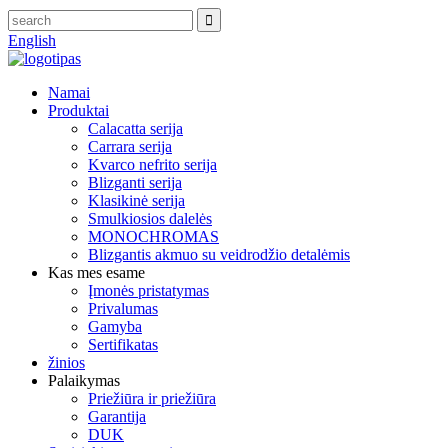
English
Namai
Produktai
Calacatta serija
Carrara serija
Kvarco nefrito serija
Blizganti serija
Klasikinė serija
Smulkiosios dalelės
MONOCHROMAS
Blizgantis akmuo su veidrodžio detalėmis
Kas mes esame
Įmonės pristatymas
Privalumas
Gamyba
Sertifikatas
žinios
Palaikymas
Priežiūra ir priežiūra
Garantija
DUK