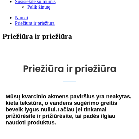
Susisiekite su mumis
Palik žinutę
Namai
Priežiūra ir priežiūra
Priežiūra ir priežiūra
Priežiūra ir priežiūra
Mūsų kvarcinio akmens paviršius yra neakytas,
kieta tekstūra, o vandens sugėrimo greitis
beveik lygus nuliui.Tačiau jei tinkamai
prižiūrėsite ir prižiūrėsite, tai padės ilgiau
naudoti produktus.