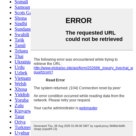
Somali
Samoan
Scots Gaelic
Shona
Sindhi
Sundanese
Swahili
Tajik
Tamil
Telugu
Thai
Ukrainian
Urdu
Uzbek
Vietnamese
Welsh
Xhosa
Yiddish
Yoruba
Zulu
Kinyarwanda
Tatar
Oriya
Turkmen
Uyghur