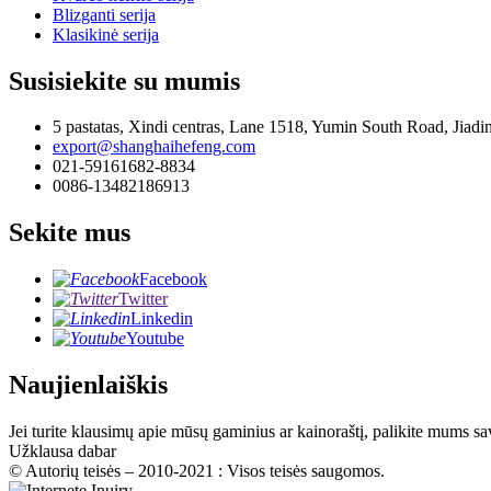
Blizganti serija
Klasikinė serija
Susisiekite su mumis
5 pastatas, Xindi centras, Lane 1518, Yumin South Road, Jiadi
export@shanghaihefeng.com
021-59161682-8834
0086-13482186913
Sekite mus
Facebook
Twitter
Linkedin
Youtube
Naujienlaiškis
Jei turite klausimų apie mūsų gaminius ar kainoraštį, palikite mums sa
Užklausa dabar
© Autorių teisės – 2010-2021 : Visos teisės saugomos.