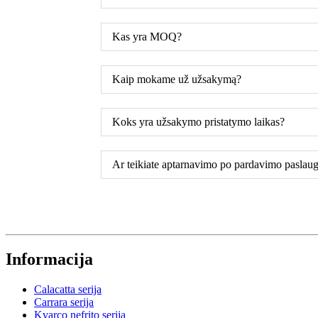
Kas yra MOQ?
Kaip mokame už užsakymą?
Koks yra užsakymo pristatymo laikas?
Ar teikiate aptarnavimo po pardavimo paslaug
Informacija
Calacatta serija
Carrara serija
Kvarco nefrito serija