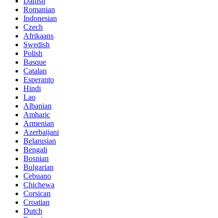
Danish
Romanian
Indonesian
Czech
Afrikaans
Swedish
Polish
Basque
Catalan
Esperanto
Hindi
Lao
Albanian
Amharic
Armenian
Azerbaijani
Belarusian
Bengali
Bosnian
Bulgarian
Cebuano
Chichewa
Corsican
Croatian
Dutch