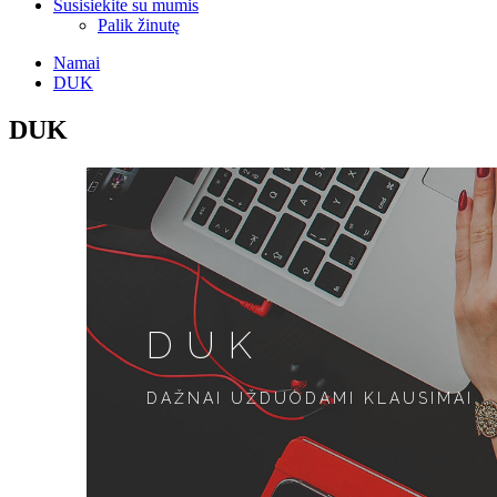
Susisiekite su mumis
Palik žinutę
Namai
DUK
DUK
DUK
DAŽNAI UŽDUODAMI KLAUSIMAI