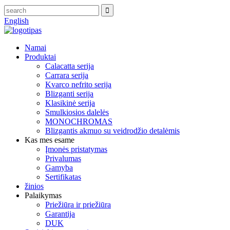
English
Namai
Produktai
Calacatta serija
Carrara serija
Kvarco nefrito serija
Blizganti serija
Klasikinė serija
Smulkiosios dalelės
MONOCHROMAS
Blizgantis akmuo su veidrodžio detalėmis
Kas mes esame
Įmonės pristatymas
Privalumas
Gamyba
Sertifikatas
žinios
Palaikymas
Priežiūra ir priežiūra
Garantija
DUK