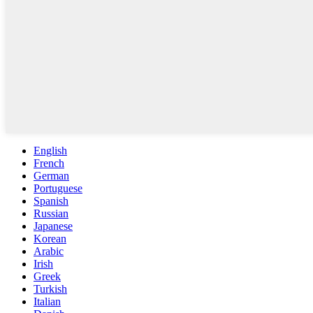
English
French
German
Portuguese
Spanish
Russian
Japanese
Korean
Arabic
Irish
Greek
Turkish
Italian