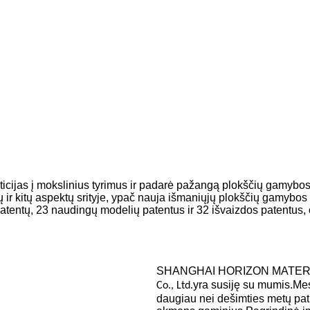
ticijas į mokslinius tyrimus ir padarė pažangą plokščių gamybos 
 ir kitų aspektų srityje, ypač nauja išmaniųjų plokščių gamybos 
ntų, 23 naudingų modelių patentus ir 32 išvaizdos patentus, o 
SHANGHAI HORIZON MATERIAL
yra susiję su mumis.Mes
Co., Ltd.
daugiau nei dešimties metų patirt