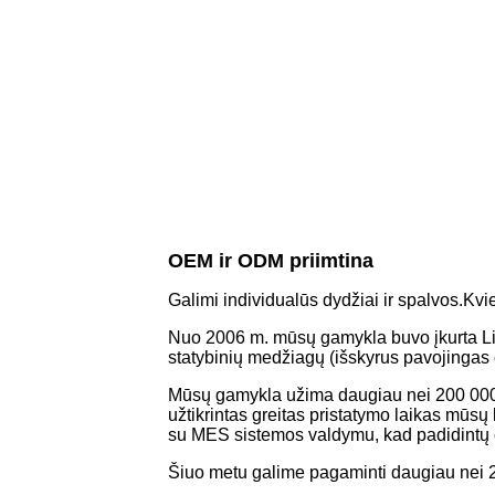
OEM ir ODM priimtina
Galimi individualūs dydžiai ir spalvos.Kv
Nuo 2006 m. mūsų gamykla buvo įkurta Lin
statybinių medžiagų (išskyrus pavojingas
Mūsų gamykla užima daugiau nei 200 000 kv
užtikrintas greitas pristatymo laikas mūs
su MES sistemos valdymu, kad padidintų 
Šiuo metu galime pagaminti daugiau nei 2