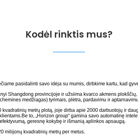
Kodėl rinktis mus?
iečiame pasidalinti savo idėja su mumis, dirbkime kartu, kad gyv
yi Shangdong provincijoje ir užsiima kvarco akmens plokščių, d
 chemines medžiagas) tyrimais, plėtra, pardavimu ir aptarnavim
adratinių metrų plotą, joje dirba apie 2000 darbuotojų ir daug
ų klientams.Be to, „Horizon group“ gamina savo automatinę intel
efektyvumą, geresnę kokybę ir išmanią aplinkos apsaugą.
0 milijonų kvadratinių metrų per metus.