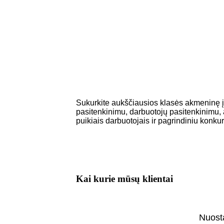
Sukurkite aukščiausios klasės akmeninę įm
pasitenkinimu, darbuotojų pasitenkinimu, a
puikiais darbuotojais ir pagrindiniu konk
Kai kurie mūsų klientai
Nuosta