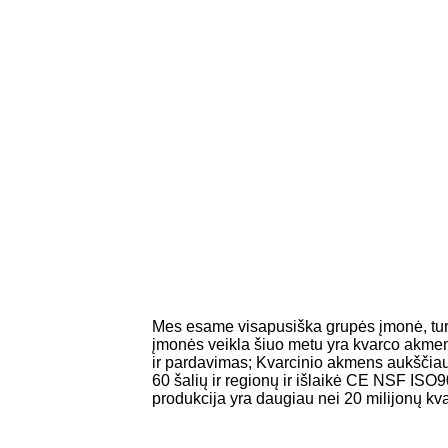
Mes esame visapusiška grupės įmonė, turin
įmonės veikla šiuo metu yra kvarco akmens
ir pardavimas; Kvarcinio akmens aukščiau
60 šalių ir regionų ir išlaikė CE NSF ISO
produkcija yra daugiau nei 20 milijonų kva