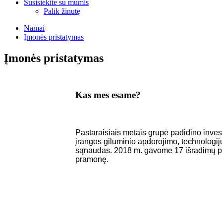
Susisiekite su mumis
Palik žinutę
Namai
Įmonės pristatymas
Įmonės pristatymas
Kas mes esame?
Pastaraisiais metais grupė padidino inves
įrangos giluminio apdorojimo, technologijų
sąnaudas. 2018 m. gavome 17 išradimų pate
pramonę.