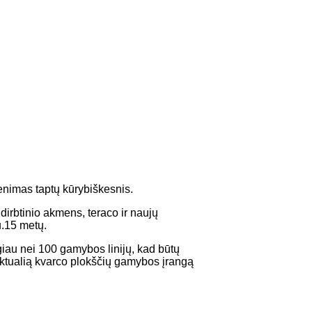
enimas taptų kūrybiškesnis.
irbtinio akmens, teraco ir naujų
u.15 metų.
iau nei 100 gamybos linijų, kad būtų
ektualią kvarco plokščių gamybos įrangą