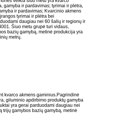
onės veikla šiuo metu yra kvarco
a, gamyba ir pardavimas; tyrimai ir plėtra,
gamyba ir pardavimas; Kvarcinio akmens
angos tyrimai ir plėtra bei
duodami daugiau nei 60 šalių ir regionų ir
01. Šiuo metu grupė turi vidaus,
ybos bazių gamybą, metinė produkcija yra
inių metrų.
ojant kvarco akmens gaminius.Pagrindinė
ėtra, giluminio apdirbimo produktų gamyba
duktai yra gerai parduodami daugiau nei
ią trijų gamybos bazių gamybą, metinė