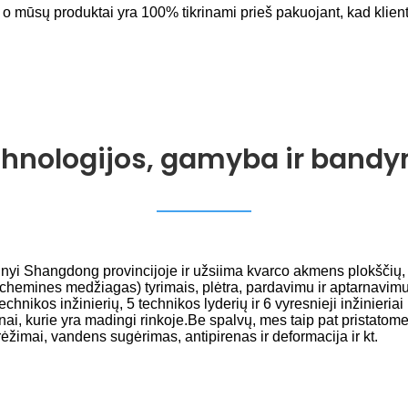
o mūsų produktai yra 100% tikrinami prieš pakuojant, kad klient
hnologijos, gamyba ir band
yi Shangdong provincijoje ir užsiima kvarco akmens plokščių, d
 chemines medžiagas) tyrimais, plėtra, pardavimu ir aptarnavim
technikos inžinierių, 5 technikos lyderių ir 6 vyresnieji inžinier
inai, kurie yra madingi rinkoje.Be spalvų, mes taip pat pristat
ėžimai, vandens sugėrimas, antipirenas ir deformacija ir kt.