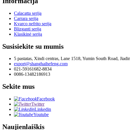
Informacija
Calacatta serija
Carrara serija
Kvarco nefrito serija
Blizganti serija
Klasikinė serija
Susisiekite su mumis
5 pastatas, Xindi centras, Lane 1518, Yumin South Road, Jiadi
export@shanghaihefeng.com
021-59161682-8834
0086-13482186913
Sekite mus
Facebook
Twitter
Linkedin
Youtube
Naujienlaiškis