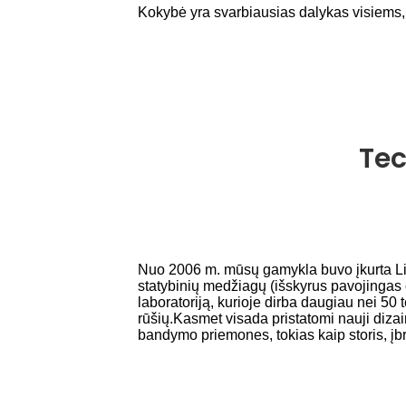
Kokybė yra svarbiausias dalykas visiems, 
Tec
Nuo 2006 m. mūsų gamykla buvo įkurta Lin
statybinių medžiagų (išskyrus pavojingas
laboratoriją, kurioje dirba daugiau nei 50 
rūšių.Kasmet visada pristatomi nauji diza
bandymo priemones, tokias kaip storis, įbr