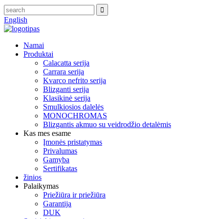
English
Namai
Produktai
Calacatta serija
Carrara serija
Kvarco nefrito serija
Blizganti serija
Klasikinė serija
Smulkiosios dalelės
MONOCHROMAS
Blizgantis akmuo su veidrodžio detalėmis
Kas mes esame
Įmonės pristatymas
Privalumas
Gamyba
Sertifikatas
žinios
Palaikymas
Priežiūra ir priežiūra
Garantija
DUK