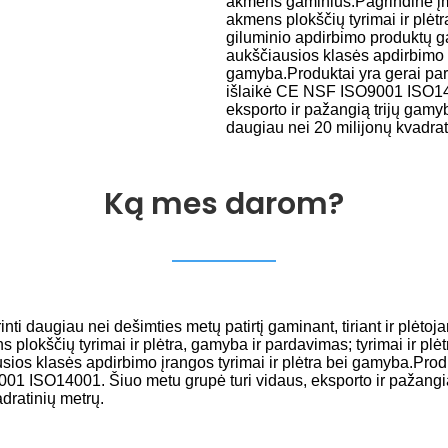
akmens gaminius.Pagrindinė įm
akmens plokščių tyrimai ir plėtr
giluminio apdirbimo produktų 
aukščiausios klasės apdirbimo įr
gamyba.Produktai yra gerai par
išlaikė CE NSF ISO9001 ISO140
eksporto ir pažangią trijų gam
daugiau nei 20 milijonų kvadrat
Ką mes darom?
ti daugiau nei dešimties metų patirtį gaminant, tiriant ir plėt
 plokščių tyrimai ir plėtra, gamyba ir pardavimas; tyrimai ir pl
sios klasės apdirbimo įrangos tyrimai ir plėtra bei gamyba.Pro
9001 ISO14001. Šiuo metu grupė turi vidaus, eksporto ir pažang
dratinių metrų.