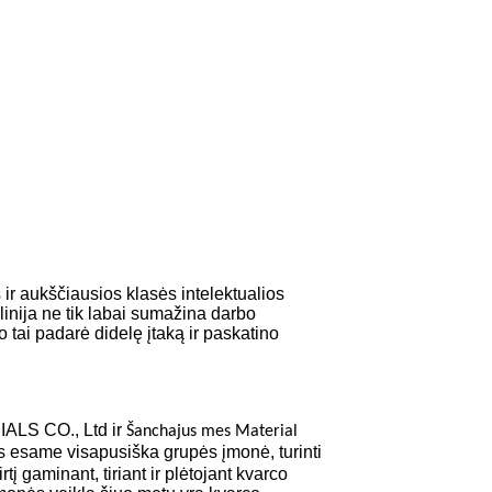
ir aukščiausios klasės intelektualios
linija ne tik labai sumažina darbo
tai padarė didelę įtaką ir paskatino
S CO., Ltd ir
Šanchajus mes Material
 esame visapusiška grupės įmonė, turinti
į gaminant, tiriant ir plėtojant kvarco