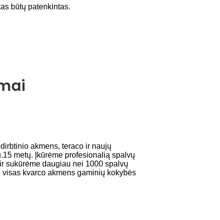
as būtų patenkintas.
ymai
irbtinio akmens, teraco ir naujų
u.15 metų. Įkūrėme profesionalią spalvų
iai ir sukūrėme daugiau nei 1000 spalvų
ome visas kvarco akmens gaminių kokybės