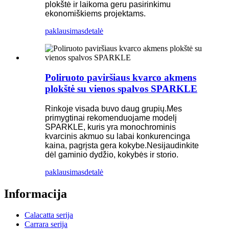
plokštė ir laikoma geru pasirinkimu
ekonomiškiems projektams.
paklausimas
detalė
Poliruoto paviršiaus kvarco akmens
plokštė su vienos spalvos SPARKLE
Rinkoje visada buvo daug grupių.Mes
primygtinai rekomenduojame modelį
SPARKLE, kuris yra monochrominis
kvarcinis akmuo su labai konkurencinga
kaina, pagrįsta gera kokybe.Nesijaudinkite
dėl gaminio dydžio, kokybės ir storio.
paklausimas
detalė
Informacija
Calacatta serija
Carrara serija