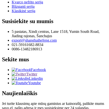
Kvarco nefrito serija
Blizganti serija
Klasikinė serija
Susisiekite su mumis
5 pastatas, Xindi centras, Lane 1518, Yumin South Road,
Jiading rajonas, Šanchajus
export@shanghaihefeng.com
021-59161682-8834
0086-13482186913
Sekite mus
Facebook
Twitter
Linkedin
Youtube
Naujienlaiškis
Jei turite klausimų apie mūsų gaminius ar kainoraštį, palikite mums
savo el. pašto adresą ir mes susisieksime per 24 valandas.