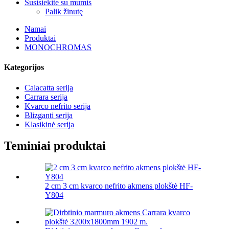
Susisiekite su mumis
Palik žinutę
Namai
Produktai
MONOCHROMAS
Kategorijos
Calacatta serija
Carrara serija
Kvarco nefrito serija
Blizganti serija
Klasikinė serija
Teminiai produktai
2 cm 3 cm kvarco nefrito akmens plokštė HF-
Y804