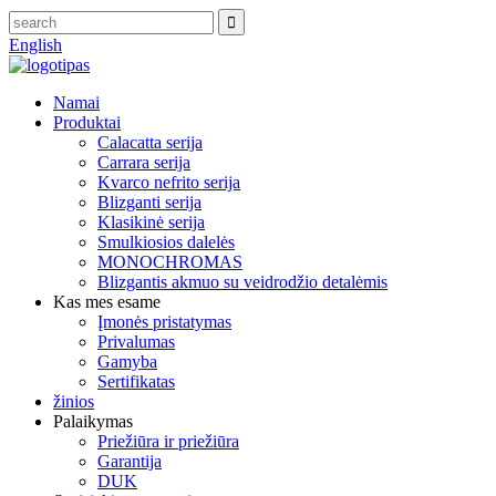
English
Namai
Produktai
Calacatta serija
Carrara serija
Kvarco nefrito serija
Blizganti serija
Klasikinė serija
Smulkiosios dalelės
MONOCHROMAS
Blizgantis akmuo su veidrodžio detalėmis
Kas mes esame
Įmonės pristatymas
Privalumas
Gamyba
Sertifikatas
žinios
Palaikymas
Priežiūra ir priežiūra
Garantija
DUK