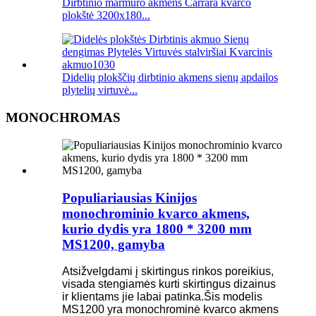
Dirbtinio marmuro akmens Carrara kvarco
plokštė 3200x180...
Didelių plokščių dirbtinio akmens sienų apdailos
plytelių virtuvė...
MONOCHROMAS
Populiariausias Kinijos
monochrominio kvarco akmens,
kurio dydis yra 1800 * 3200 mm
MS1200, gamyba
Atsižvelgdami į skirtingus rinkos poreikius,
visada stengiamės kurti skirtingus dizainus
ir klientams jie labai patinka.Šis modelis
MS1200 yra monochrominė kvarco akmens