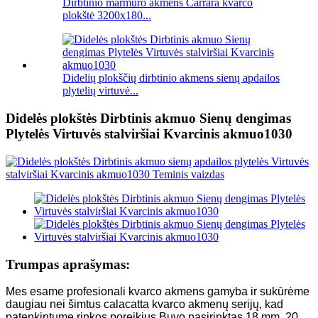
Dirbtinio marmuro akmens Carrara kvarco
plokštė 3200x180...
Didelių plokščių dirbtinio akmens sienų apdailos
plytelių virtuvė...
Didelės plokštės Dirbtinis akmuo Sienų dengimas
Plytelės Virtuvės stalviršiai Kvarcinis akmuo1030
Trumpas aprašymas:
Mes esame profesionali kvarco akmens gamyba ir sukūrėme
daugiau nei šimtus calacatta kvarco akmenų serijų, kad
patenkintume rinkos poreikius.Buvo pasirinktas 18 mm, 20