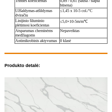
Trinties koeficientas
0,89 / 0,61 (sausa / šlapia
būsena)
Užšaldymas-atšildymas
≤1,45 x 10-5 col./°C
dviračiu
Linijinio šiluminio
≤5,0×10-5m/m℃
plėtimosi koeficientas
Atsparumas cheminėms
Nepaveiktas
medžiagoms
Antimikrobinis aktyvumas
0 klasė
Produkto detalė: