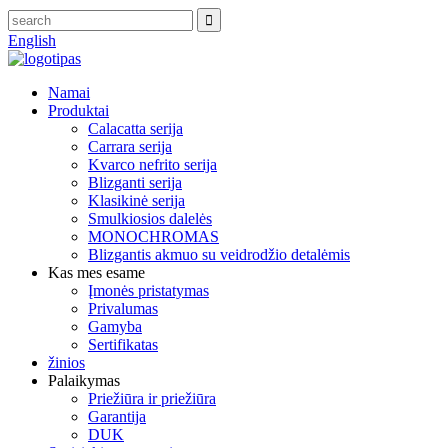
English
Namai
Produktai
Calacatta serija
Carrara serija
Kvarco nefrito serija
Blizganti serija
Klasikinė serija
Smulkiosios dalelės
MONOCHROMAS
Blizgantis akmuo su veidrodžio detalėmis
Kas mes esame
Įmonės pristatymas
Privalumas
Gamyba
Sertifikatas
žinios
Palaikymas
Priežiūra ir priežiūra
Garantija
DUK