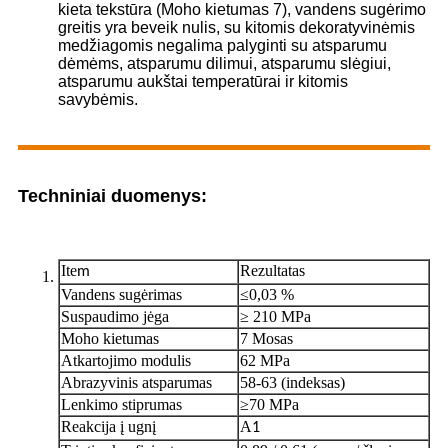
kieta tekstūra (Moho kietumas 7), vandens sugėrimo
greitis yra beveik nulis, su kitomis dekoratyvinėmis
medžiagomis negalima palyginti su atsparumu
dėmėms, atsparumu dilimui, atsparumu slėgiui,
atsparumu aukštai temperatūrai ir kitomis
savybėmis.
Techniniai duomenys:
Ite
Rezultatas
m
Vandens sugėrimas
≤0,03 %
Suspaudimo jėga
≥ 210 MPa
Moho kietumas
7 Mosas
Atkartojimo modulis
62 MPa
Abrazyvinis atsparumas
58-63 (indeksas)
Lenkimo stiprumas
≥70 MPa
Reakcija į ugnį
A
1