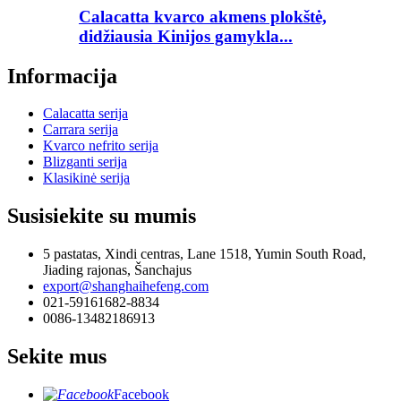
Calacatta kvarco akmens plokštė,
didžiausia Kinijos gamykla...
Informacija
Calacatta serija
Carrara serija
Kvarco nefrito serija
Blizganti serija
Klasikinė serija
Susisiekite su mumis
5 pastatas, Xindi centras, Lane 1518, Yumin South Road,
Jiading rajonas, Šanchajus
export@shanghaihefeng.com
021-59161682-8834
0086-13482186913
Sekite mus
Facebook