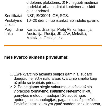
didelėms plokštėms; 3) Fumiguoti mediniai
padėklai arba mediniai konteineriai, skirti
giliai apdoroti.
Sertifikatai
NSF, ISO9001, CE, SGS.
Pristatymo
10–20 dienų nuo išankstinio indėlio gavimo.
laikas
Pagrindinė
Kanada, Brazilija, Pietų Afrika, Ispanija,
rinka
Australija, Rusija, JK, JAV, Meksika,
Malaizija, Graikija ir kt.
mes kvarco akmens privalumai:
1.we kvarcinio akmens serijos gaminiai sudaro
daugiau nei 93% natūralaus kvarcinio smėlio kaip
užpildo su įvairiais priedais.
2. Po neigiamo slėgio vakuumo, aukšto dažnio
vibracijos formavimo, kaitinimo kietėjimo ir kitų
gamybos metodų, naudojant 26 sudėtingas
apdorojimo technologijas, pagamintas iš plokštės.
Paviršiaus struktūra yra ypač sandari, tanki ir porėta,