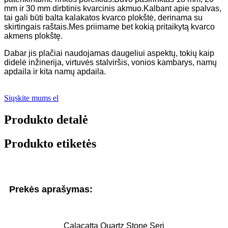
mm ir 30 mm dirbtinis kvarcinis akmuo.Kalbant apie spalvas,
tai gali būti balta kalakatos kvarco plokštė, derinama su
skirtingais raštais.Mes priimame bet kokią pritaikytą kvarco
akmens plokštę.
Dabar jis plačiai naudojamas daugeliui aspektų, tokių kaip
didelė inžinerija, virtuvės stalviršis, vonios kambarys, namų
apdaila ir kita namų apdaila.
Siųskite mums el
Produkto detalė
Produkto etiketės
Prekės aprašymas:
Calacatta Quartz Stone Seri