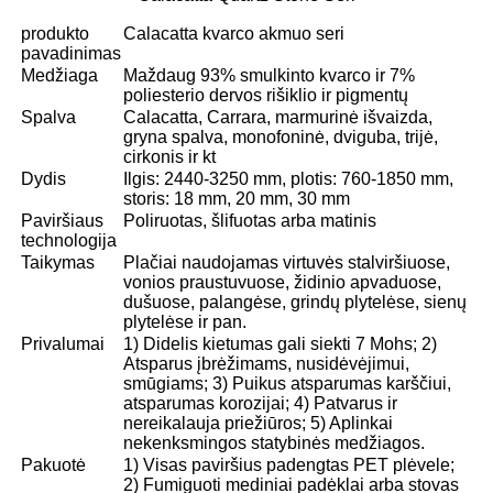
produkto
Calacatta kvarco akmuo seri
pavadinimas
Medžiaga
Maždaug 93% smulkinto kvarco ir 7%
poliesterio dervos rišiklio ir pigmentų
Spalva
Calacatta, Carrara, marmurinė išvaizda,
gryna spalva, monofoninė, dviguba, trijė,
cirkonis ir kt
Dydis
Ilgis: 2440-3250 mm, plotis: 760-1850 mm,
storis: 18 mm, 20 mm, 30 mm
Paviršiaus
Poliruotas, šlifuotas arba matinis
technologija
Taikymas
Plačiai naudojamas virtuvės stalviršiuose,
vonios praustuvuose, židinio apvaduose,
dušuose, palangėse, grindų plytelėse, sienų
plytelėse ir pan.
Privalumai
1) Didelis kietumas gali siekti 7 Mohs; 2)
Atsparus įbrėžimams, nusidėvėjimui,
smūgiams; 3) Puikus atsparumas karščiui,
atsparumas korozijai; 4) Patvarus ir
nereikalauja priežiūros; 5) Aplinkai
nekenksmingos statybinės medžiagos.
Pakuotė
1) Visas paviršius padengtas PET plėvele;
2) Fumiguoti mediniai padėklai arba stovas