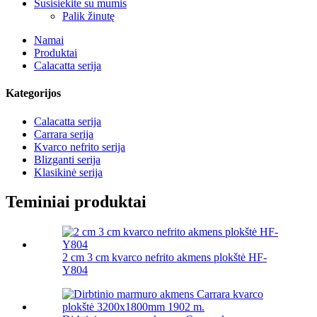
Susisiekite su mumis
Palik žinutę
Namai
Produktai
Calacatta serija
Kategorijos
Calacatta serija
Carrara serija
Kvarco nefrito serija
Blizganti serija
Klasikinė serija
Teminiai produktai
2 cm 3 cm kvarco nefrito akmens plokštė HF-
Y804