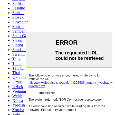
Serbian
Sesotho
Sinhala
Slovak
Slovenian
Somali
Samoan
Scots Gaelic
Shona
Sindhi
Sundanese
Swahili
Tajik
Tamil
Telugu
Thai
Ukrainian
Urdu
Uzbek
Vietnamese
Welsh
Xhosa
Yiddish
Yoruba
Zulu